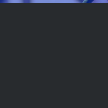
LA FONDATION À
BESOIN DE VOUS
Chaque don compte, quelque soit son montant ! Merci de
votre générosité !
Faire un don