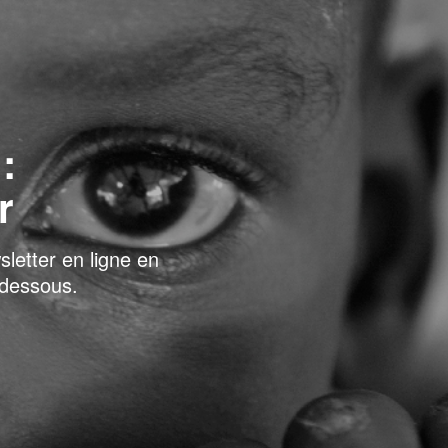
:
r
letter en ligne en
i-dessous.